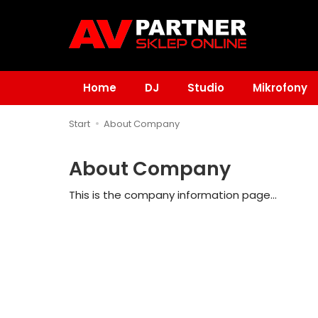
Home
DJ
Studio
Mikrofony
Start
About Company
About Company
This is the company information page...