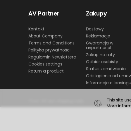
AV Partner
Zakupy
Kontakt
Dostawy
About Company
Reklamacje
Terms and Conditions
Gwarancja w
avpartner.pl
Polityka prywatności
Zakup na raty
Regulamin Newslettera
Odbiór osobisty
Cookies settings
Status zamówienia
Return a product
Odstąpienie od umo
Informacje o leasing
This site us
*) incl. VAT excl.
shipping costs
More infor