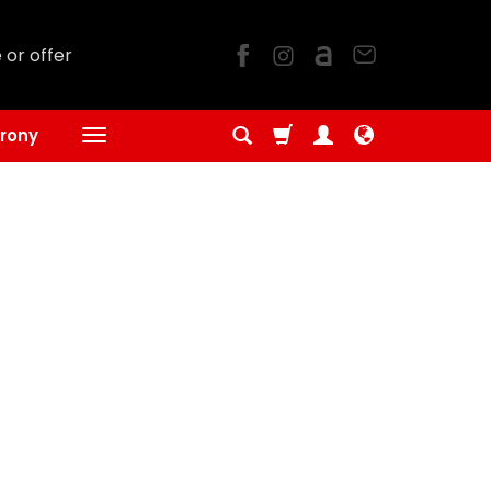
 or offer
rony