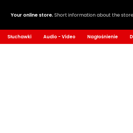
Your online store.
Short information about the store
Słuchawki
Audio - Video
Nagłośnienie
D