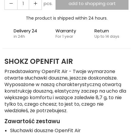
pcs.
add to shopping cart
The product is shipped within 24 hours.
Delivery 24
Warranty
Return
in 24h
For 1 year
Up to 14 days
SHOKZ OPENFIT AIR
Przedstawiamy OpenFit Air - Twoje wymarzone
otwarte słuchawki douszne, jeszcze doskonalsze.
Wyposażone w naszą charakterystyczną otwartą
konstrukcję douszną, elastyczny zaczep na ucho dla
większego komfortu i ważące zaledwie 8,7 g, to nie
tylko to, czego chcesz; to jest to, czego nie
wiedziałeś, że potrzebujesz.
Zawartość zestawu
Słuchawki douszne OpenFit Air