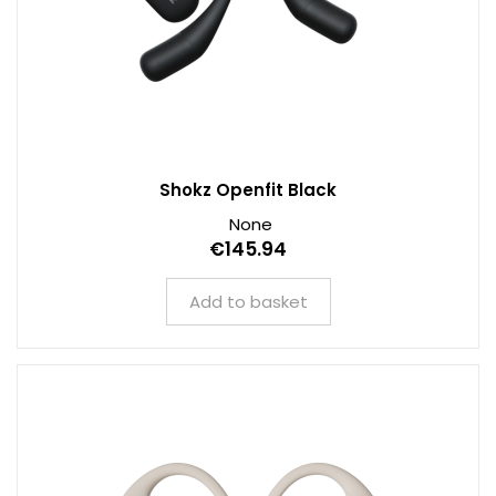
Shokz Openfit Black
None
€145.94
Add to basket