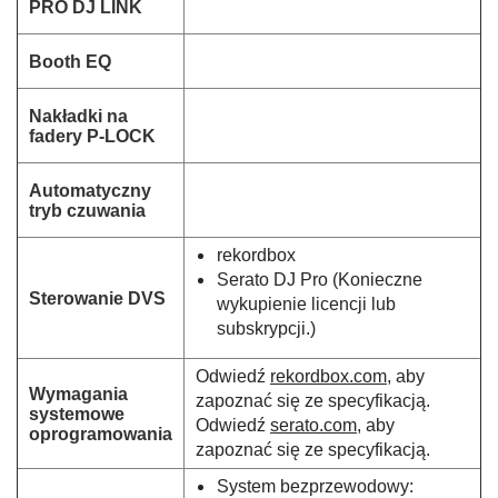
PRO DJ LINK
t
a
Booth EQ
k
t
a
Nakładki na
k
fadery P-LOCK
t
a
k
Automatyczny
tryb czuwania
t
a
rekordbox
k
Serato DJ Pro (Konieczne
Sterowanie DVS
wykupienie licencji lub
subskrypcji.)
Odwiedź
rekordbox.com
, aby
Wymagania
zapoznać się ze specyfikacją.
systemowe
Odwiedź
serato.com
, aby
oprogramowania
zapoznać się ze specyfikacją.
System bezprzewodowy: