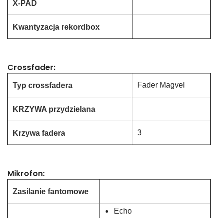
X-PAD
k
t
a
Kwantyzacja rekordbox
k
t
a
k
Crossfader:
Fader Magvel
Typ crossfadera
KRZYWA przydzielana
t
a
3
Krzywa fadera
k
Mikrofon:
Zasilanie fantomowe
t
a
Echo
k