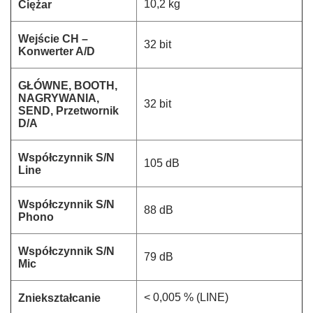
10,2 kg
Ciężar
Wejście CH –
32 bit
Konwerter A/D
GŁÓWNE, BOOTH,
NAGRYWANIA,
32 bit
SEND, Przetwornik
D/A
Współczynnik S/N
105 dB
Line
Współczynnik S/N
88 dB
Phono
Współczynnik S/N
79 dB
Mic
< 0,005 % (LINE)
Zniekształcanie