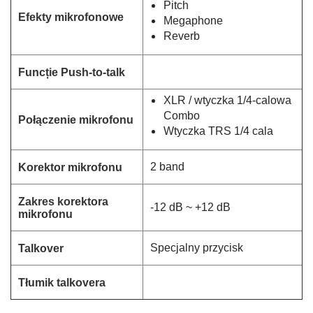
Pitch
Efekty mikrofonowe
Megaphone
Reverb
Funcție Push-to-talk
t
a
XLR / wtyczka 1/4-calowa
k
Combo
Połączenie mikrofonu
Wtyczka TRS 1/4 cala
2 band
Korektor mikrofonu
Zakres korektora
-12 dB ~ +12 dB
mikrofonu
Specjalny przycisk
Talkover
Tłumik talkovera
t
a