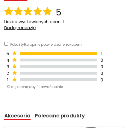
5
Liczba wystawionych ocen: 1
Dodaj recenzję
Pokaż tylko opinie potwierdzone zakupem
5
1
4
0
3
0
2
0
1
0
Kliknij ocenę aby filtorwać opinie
Akcesoria
Polecane produkty