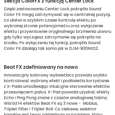
Sekcja ColorFX z funkcją Center Lock
Dzięki zastosowaniu Center Lock pokrętła Sound
Color FX mogą zatrzymywać się w centralnej pozycji,
co ułatwi w szybkim czasie kontrolę efektu po
wybranej stronie potencjometru oraz wyłączenie
efektu i przywrócenie oryginalnego brzmienia utworu
gdy tylko wyczujesz zatrzymanie się pokrętła na
środku. Po wyłączeniu tej funkcji, pokrętła Sound
Color FX działają tak samo jak w DJM-900NXS2.
Beat FX zdefiniowany na nowo
Innowacyjny kolorowy wyświetlacz pozwala szybko
kontrolować wybrany efekt i podświetla korzystanie
z X-Pada umożliwiając intuicyjne sterowanie efektów
przesunięciem palca. X-Pad pozwala uzyskać efekty
Echo i Ping Pong znane z czasów analogowej taśmy.
Wśród 14 efektów Beat FX są 3 nowe - Mobius,
Triplet Filter i Triplet Roll.
Co ciekawe, selektor
kanałów jest teraz oddzielnym przyciskiem, który